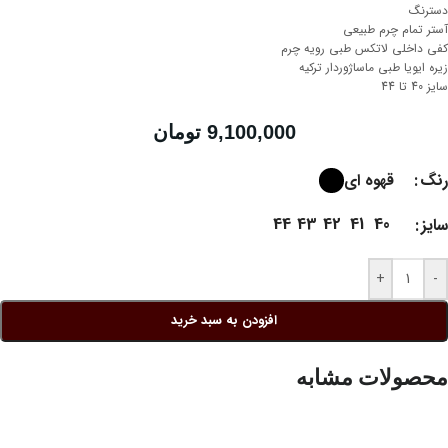
دسترنگ
آستر تمام چرم طبیعی
کفی داخلی لاتکس طبی رویه چرم
زیره ایویا طبی ماساژوردار ترکیه
سایز 40 تا 44
9,100,000
تومان
قهوه ای
رنگ
44
43
42
41
40
سایز
+
-
افزودن به سبد خرید
محصولات مشابه